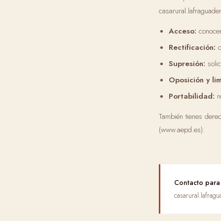
casarural.lafraguad
Acceso:
conocer
Rectificación:
c
Supresión:
solic
Oposición y lim
Portabilidad:
re
También tienes dere
(www.aepd.es).
Contacto para 
casarural.lafra