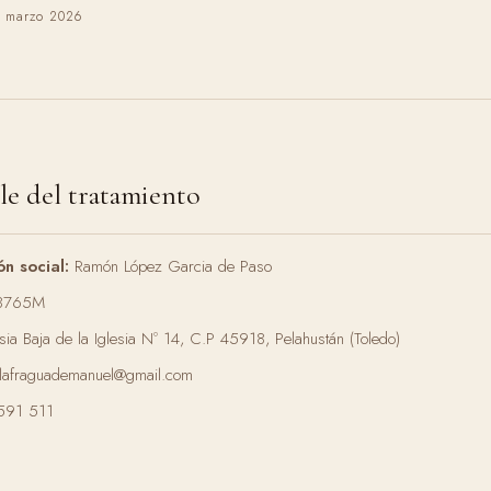
: marzo 2026
le del tratamiento
n social:
Ramón López Garcia de Paso
8765M
sia Baja de la Iglesia Nº 14, C.P 45918, Pelahustán (Toledo)
.lafraguademanuel@gmail.com
591 511